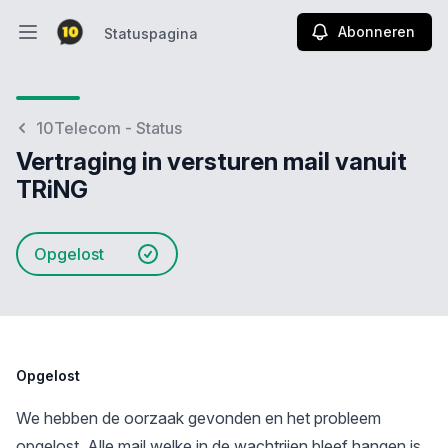
Abonneren
Statuspagina
Hoofdmenu openen
Statuspagina
10Telecom - Status
Vertraging in versturen mail vanuit
TRiNG
Opgelost
Opgelost
We hebben de oorzaak gevonden en het probleem
opgelost. Alle mail welke in de wachtrijen bleef hangen is