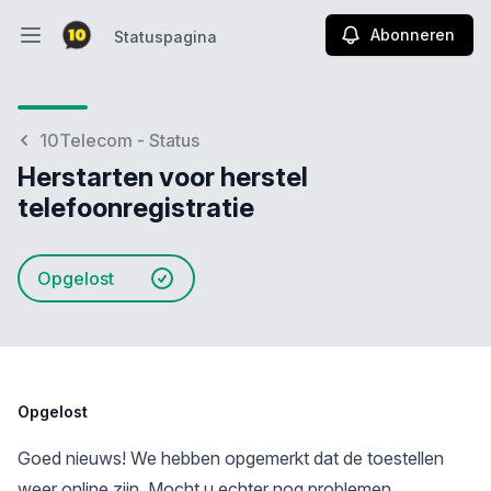
Abonneren
Statuspagina
Hoofdmenu openen
Statuspagina
10Telecom - Status
Herstarten voor herstel
telefoonregistratie
Opgelost
Opgelost
Goed nieuws! We hebben opgemerkt dat de toestellen
weer online zijn. Mocht u echter nog problemen